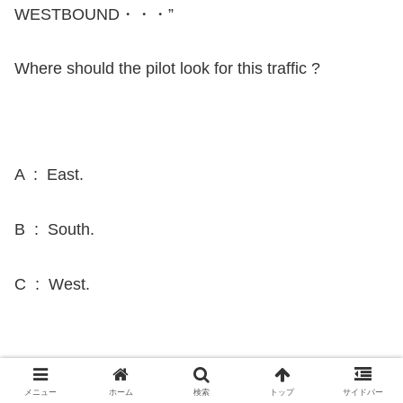
WESTBOUND・・・”
Where should the pilot look for this traffic ?
A : East.
B : South.
C : West.
An ATC radar facility issues
メニュー
ホーム
検索
トップ
サイドバー