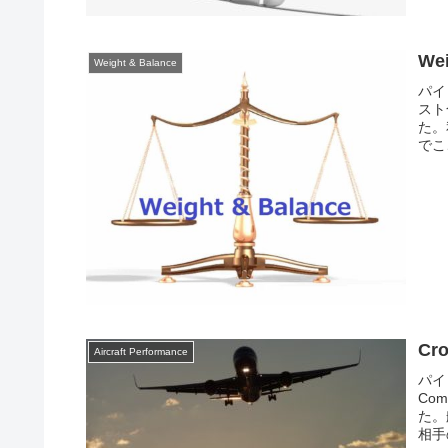
We
Weight & Balance
パイ
スト
た。
でこ
Cr
Aircraft Performance
パイ
Co
た。
相手