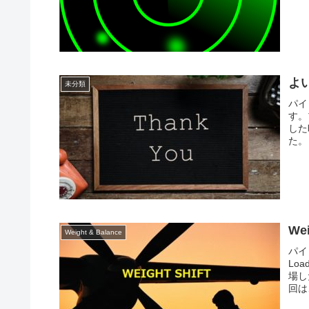
よ
未分類
パイ
す。
した
た。
We
Weight & Balance
パイ
Lo
場し
回は、W