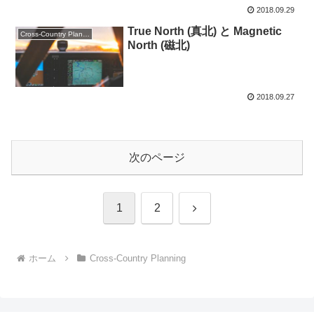
2018.09.29
True North (真北) と Magnetic
Cross-Country Planning
North (磁北)
2018.09.27
次のページ
次
1
2
へ
ホーム
Cross-Country Planning