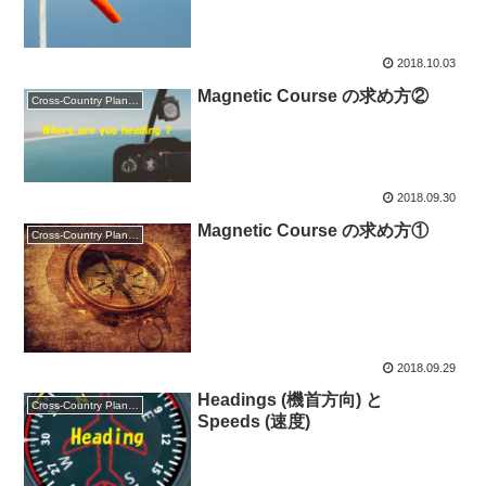
2018.10.03
Magnetic Course の求め方②
Cross-Country Planning
2018.09.30
Magnetic Course の求め方①
Cross-Country Planning
2018.09.29
Headings (機首方向) と
Cross-Country Planning
Speeds (速度)