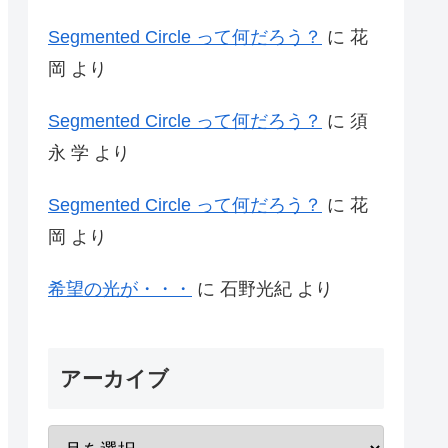
Segmented Circle って何だろう？
に
花
岡
より
Segmented Circle って何だろう？
に
須
永 学
より
Segmented Circle って何だろう？
に
花
岡
より
希望の光が・・・
に
石野光紀
より
アーカイブ