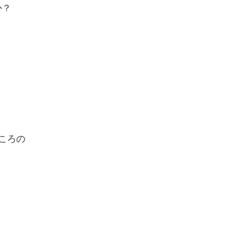
か？
」
ころの