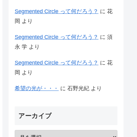
Segmented Circle って何だろう？
に
花
岡
より
Segmented Circle って何だろう？
に
須
永 学
より
Segmented Circle って何だろう？
に
花
岡
より
希望の光が・・・
に
石野光紀
より
アーカイブ