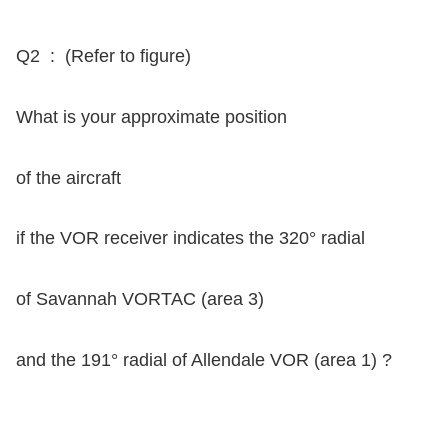
ー
Q2 : (Refer to figure)
What is your approximate position
of the aircraft
if the VOR receiver indicates the 320° radial
of Savannah VORTAC (area 3)
and the 191° radial of Allendale VOR (area 1) ?