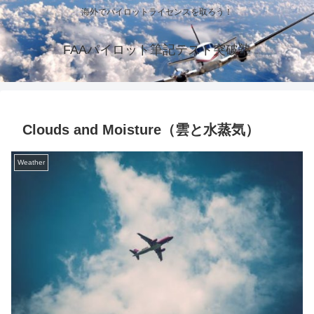
海外でパイロットライセンスを取ろう！
FAAパイロット筆記テスト突破塾
Clouds and Moisture（雲と水蒸気）
Weather