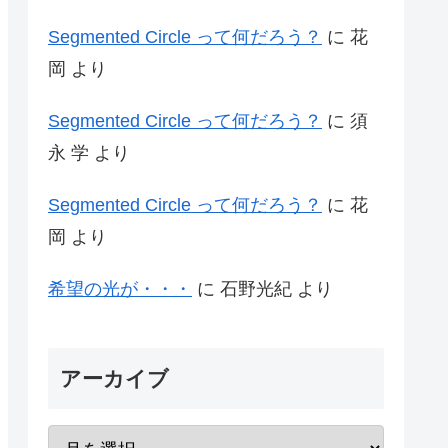
Segmented Circle って何だろう？
に
花
岡
より
Segmented Circle って何だろう？
に
須
永 学
より
Segmented Circle って何だろう？
に
花
岡
より
希望の光が・・・
に
石野光紀
より
アーカイブ