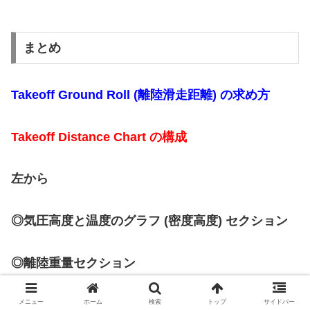
まとめ
Takeoff Ground Roll (離陸滑走距離) の求め方
Takeoff Distance Chart の構成
左から
◎気圧高度と温度のグラフ (密度高度) セクション
◎離陸重量セクション
◎風成分セクション
メニュー
ホーム
検索
トップ
サイドバー