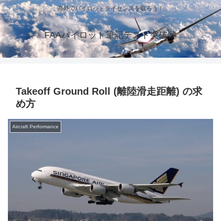
海外でパイロットライセンスを取ろう！
FAAパイロット筆記テスト突破塾
Takeoff Ground Roll (離陸滑走距離) の求
め方
Aircraft Performance