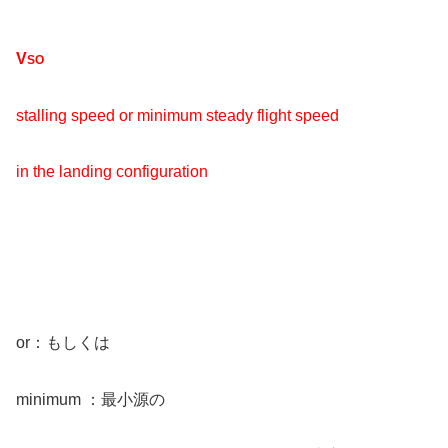
V
SO
stalling speed or minimum steady flight speed
in the landing configuration
or：もしくは
minimum ：最小源の