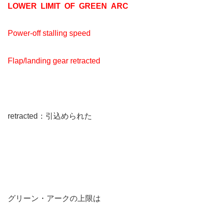
LOWER LIMIT OF GREEN ARC
Power-off stalling speed
Flap/landing gear retracted
retracted：引込められた
グリーン・アークの上限は