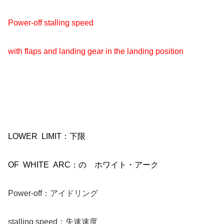
Power-off stalling speed
with flaps and landing gear in the landing position
LOWER LIMIT：下限
OF WHITE ARC：の ホワイト・アーク
Power-off：アイドリング
stalling speed：失速速度