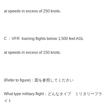
at speeds in excess of 250 knots.
C : VFR training flights below 1,500 feet AGL
at speeds in excess of 150 knots.
(Refer to figure)：図を参照してください
What type military flight：どんなタイプ ミリタリーフラ
イト