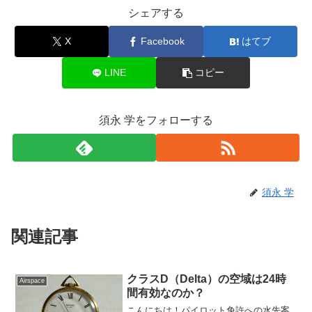
シェアする
X
Facebook
はてブ
LINE
コピー
須永 学をフォローする
須永 学
関連記事
クラスD（Delta）の空域は24時
Airspace
間有効なのか？
こんにちは！パイロット免許への水先案