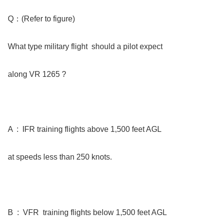
Q：(Refer to figure)
What type military flight should a pilot expect
along VR 1265 ?
A : IFR training flights above 1,500 feet AGL
at speeds less than 250 knots.
B : VFR training flights below 1,500 feet AGL