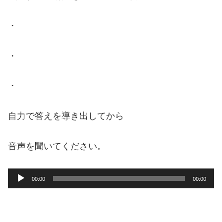
・
・
・
自力で答えを導き出してから
音声を聞いてください。
音
00:00
00:00
声
プ
レ