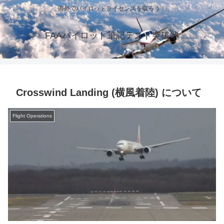
海外でパイロットライセンスを取ろう！
FAAパイロット筆記テスト突破塾
Crosswind Landing (横風着陸) について
Flight Operations