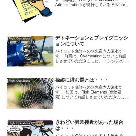
Administration) が発行している Advisory
Circular という刊行物、また、運航に係わ
る情報の NOTAM についてお話し...
デトネーションとプレイグニッシ
Flight Operations
ョンについて
パイロット免許への水先案内人須永で
す！ 前回は、Overheating についてお話
しさせていただきました。 エンジンの冷
却にはオイルの果たす役割が大きいので
飛行前点検ではしっかりとオイルレベル
の確認をすることの大切さなどなど理解
操縦に潜む罠とは・・・
していただ...
Flight Operations
パイロット免許への水先案内人須永で
す！ 前回は、Risk Elements (危険要
素) についてお話しさせていただきまし
た。 航空事故の原因の大半は人的ミスで
あるという事実と事故を減らすために人
間の行動をシステム的に考えてより正し
い判断...
きわどい異常接近があった場合
Flight Operations
は・・・
パイロット免許への水先案内人須永で