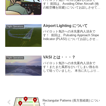
す！ 前回は、Avoiding Other Aircraft (他
の航空機を回避) についてお話しさせてい
ただきました。 他の航空機を回避するた
めに目視による周りの監視が有効である
ことや見る方法も日中と夜間...
Airport Lighting について
Flight Operations
パイロット免許への水先案内人須永で
す！ 前回は、Pulsating Approach Slope
Indicator (PLASI) についてお話しさせて
いただきました。 一か所のボックスから
赤・白のライトが放たれています。 赤・
白どちら...
VASI とは・・・？
Flight Operations
パイロット免許への水先案内人須永で
す！またまた風邪をひいてしまい熱を出
して唸っていました。 本当に久しぶりに
39度の発熱でしたのでインフルエンザか
もと思ったのですが、検査は陰性で助か
りました。年末の忙しさと疲れが重なっ
てしまった感じです。大...
Rectangular Patterns (長方形経路) につい
て