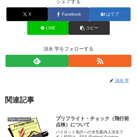
シェアする
X
Facebook
はてブ
LINE
コピー
須永 学をフォローする
須永 学
関連記事
プリフライト・チェック（飛行前
Flight Operations
点検）について
パイロット免許への水先案内人須永で
す！前回は、FAA (Federal Aviation