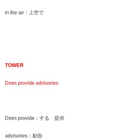
in the air：上空で
TOWER
Does provide advisories
Does provide：する 提供
advisories：勧告