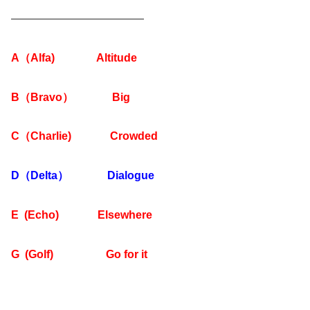
————————————
A（Alfa)
Altitude
B（Bravo） Big
C（Charlie) Crowded
D（Delta） Dialogue
E (Echo)
Elsewhere
G (Golf) Go for it