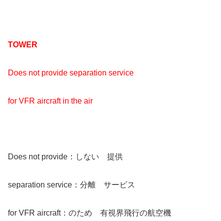
TOWER
Does not provide separation service
for VFR aircraft in the air
Does not provide：しない 提供
separation service：分離 サービス
for VFR aircraft：のため 有視界飛行の航空機